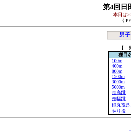
第4回
本日は20
《 P
男子
【 
種目
100m
400m
800m
1500m
3000m
5000m
走高跳
走幅跳
砲丸投(5.0
やり投