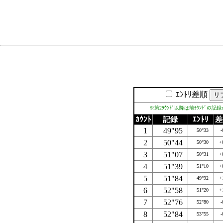
ｴﾝﾄﾘ差順
※第2ﾗｳﾝﾄﾞ以降は前ﾗｳﾝﾄﾞの記
ｶｳﾝﾄ
記録
ｴﾝﾄﾘ
差
1
49"95
50"33
-
2
50"44
50"30
+
3
51"07
50"31
+
4
51"39
51"10
+
5
51"84
49"92
+
6
52"58
51"20
+
7
52"76
52"80
-
8
52"84
53"55
-