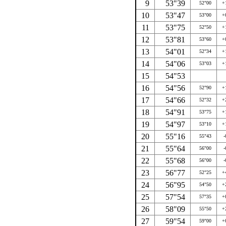
9
53"39
52"00
+
10
53"47
53"00
+
11
53"75
52"50
+
12
53"81
53"60
+
13
54"01
52"34
+
14
54"06
53"03
+
15
54"53
16
54"56
52"90
+
17
54"66
52"32
+
18
54"91
53"75
+
19
54"97
53"10
+
20
55"16
55"43
-
21
55"64
56"00
-
22
55"68
56"00
-
23
56"77
52"25
+
24
56"95
54"50
+
25
57"54
57"35
+
26
58"09
55"50
+
27
59"54
59"00
+