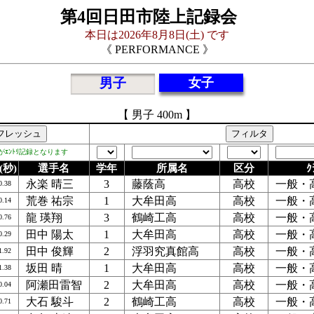
第4回日田市陸上記録会
本日は2026年8月8日(土) です
《 PERFORMANCE 》
男子
女子
【 男子 400m 】
録がｴﾝﾄﾘ記録となります
(秒)
選手名
学年
所属名
区分
ｸ
永楽 晴三
3
藤蔭高
高校
一般・
0.38
荒巻 祐宗
1
大牟田高
高校
一般・
0.14
龍 瑛翔
3
鶴崎工高
高校
一般・
0.76
田中 陽太
1
大牟田高
高校
一般・
0.29
田中 俊輝
2
浮羽究真館高
高校
一般・
1.92
坂田 晴
1
大牟田高
高校
一般・
1.38
阿瀬田雷智
2
大牟田高
高校
一般・
0.04
大石 駿斗
2
鶴崎工高
高校
一般・
0.71