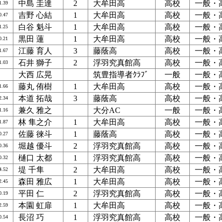
中島 圭達
2
大牟田高
高校
一般・
1.39
吉野 心結
1
大牟田高
高校
一般・
0.47
白谷 魁斗
1
大牟田高
高校
一般・
1.25
黒田 蓮
1
大牟田高
高校
一般・
0.21
江藤 育人
3
藤蔭高
高校
一般・
1.67
石井 獅子
2
浮羽究真館高
高校
一般・
1.03
大西 広晃
筑豊指導者ｸﾗﾌﾞ
一般
一般・
藤丸 侑樹
1
大牟田高
高校
一般・
1.66
本道 拓哉
3
藤蔭高
高校
一般・
2.34
兼久 雅之
大分AC
一般
一般・
1.16
林 隼之介
1
大牟田高
高校
一般・
1.87
佐藤 徠斗
1
藤蔭高
高校
一般・
0.27
堀越 優斗
2
浮羽究真館高
高校
一般・
0.36
樋口 太都
1
浮羽究真館高
高校
一般・
0.32
堤 千隼
2
大牟田高
高校
一般・
4.52
森田 雅広
1
大牟田高
高校
一般・
2.45
平田 仁
2
浮羽究真館高
高校
一般・
0.19
本園 虹扉
1
大牟田高
高校
一般・
2.59
長沼 巧
1
浮羽究真館高
高校
一般・
0.54