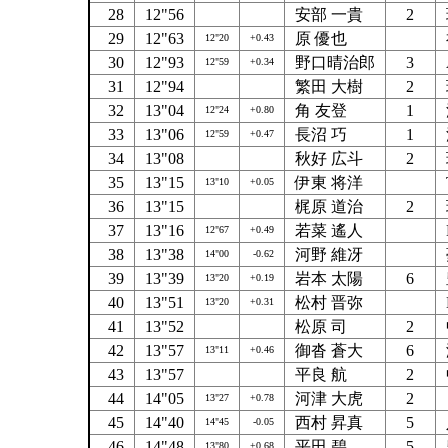
28
12"56
安部 一貴
2
29
12"63
原 優也
12"20
+0.43
30
12"93
野口晴治郎
3
12"59
+0.34
31
12"94
繁田 大樹
2
32
13"04
角 友登
1
12"24
+0.80
33
13"06
長沼 巧
1
12"59
+0.47
34
13"08
秋好 広斗
2
35
13"15
伊東 将洋
13"10
+0.05
36
13"15
梶原 道治
2
37
13"16
若菜 遙人
12"67
+0.49
38
13"38
河野 維冴
14"00
-0.62
39
13"39
岩本 太陽
6
13"20
+0.19
40
13"51
松村 晋弥
13"20
+0.31
41
13"52
松原 司
2
42
13"57
御沓 蒼大
6
13"11
+0.46
43
13"57
平良 航
2
44
14"05
河津 大虎
2
13"27
+0.78
45
14"40
西村 昇真
5
14"45
-0.05
46
14"48
平田 碧
5
13"80
+0.68