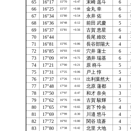
65
16"17
末崎 遥斗
6
15"70
+0.47
66
16"25
金丸 幸
6
15"37
+0.88
67
16"34
永井 佑
6
15"80
+0.54
68
16"36
前田 武慶
5
16"48
-0.12
69
16"37
古賀 恵星
6
15"81
+0.56
70
16"44
長尾 維吹
4
71
16"81
長谷部陽大
4
15"95
+0.86
72
16"85
穴井 蓮士
6
16"03
+0.82
73
17"09
酒井 瑞基
6
16"34
+0.75
74
17"21
原 柊斗
5
17"00
+0.21
75
17"31
戸上 惇
5
17"25
+0.06
76
17"37
出利葉然大
4
17"26
+0.11
77
17"48
北原 蓮都
3
17"50
-0.02
78
17"50
和才 奈央
3
17"97
-0.47
79
17"62
古賀 駿輝
5
16"76
+0.86
80
17"65
岩下 怜央
4
17"00
+0.65
81
17"69
川邉 悠斗
4
17"99
-0.30
82
17"72
関谷 琉蒼
4
16"92
+0.80
83
17"80
北里 大地
3
17"38
+0.42