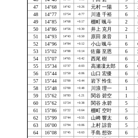
47
14"68
元村 一陽
5
14"42
+0.26
48
14"77
川邉 千裕
6
15"54
-0.77
49
14"85
棚町 颯斗
2
14"68
+0.17
50
14"86
井上 克月
2
14"56
+0.30
51
14"93
原田 泉音
1
14"43
+0.50
52
14"96
小山 颯斗
6
14"84
+0.12
53
15"02
佐藤 至恩
6
14"88
+0.14
54
15"07
西尾 樹
6
14"65
+0.42
55
15"34
高瀬凜太郎
6
15"37
-0.03
56
15"44
山口 宏優
6
15"50
-0.06
57
15"44
岩下 怜生
6
15"00
+0.44
58
15"48
川浪 理一
1
15"00
+0.48
59
15"62
関谷 碧空
1
16"83
-1.21
60
15"62
関谷 永碧
5
15"24
+0.38
61
15"86
棚町 空叶
5
15"22
+0.64
62
15"99
山﨑 響太
6
15"44
+0.55
63
16"00
上村 諒音
5
15"94
+0.06
64
16"08
手島 想弥
6
15"45
+0.63