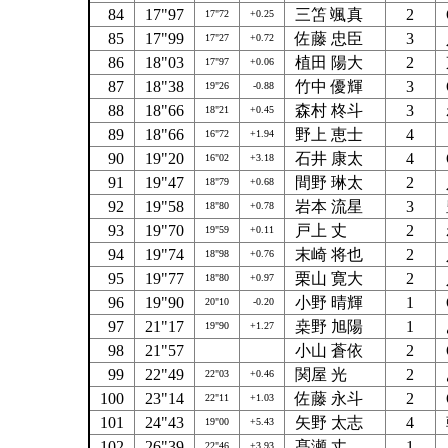
84
17"97
三笘 颯真
2
17"72
+0.25
85
17"99
佐藤 忠臣
3
17"27
+0.72
86
18"03
植田 陽大
2
17"97
+0.06
87
18"38
竹中 優輝
3
19"26
-0.88
88
18"66
森村 柊斗
3
18"21
+0.45
89
18"66
野上 恵士
4
16"72
+1.94
90
19"20
石井 康太
4
16"02
+3.18
91
19"47
間野 琳太
2
18"79
+0.68
92
19"58
岩本 流星
3
18"80
+0.78
93
19"70
戸上 丈
2
19"59
+0.11
94
19"74
末崎 将也
2
18"98
+0.76
95
19"77
栗山 寛大
2
18"80
+0.97
96
19"90
小野 晴輝
1
20"10
-0.20
97
21"17
桒野 旭陽
1
19"90
+1.27
98
21"57
小山 蒼依
2
99
22"49
関屋 光
2
22"03
+0.46
100
23"14
佐藤 永斗
2
22"11
+1.03
101
24"43
矢野 太志
4
19"00
+5.43
102
26"39
髙瀬 丈
1
22"46
+3.93