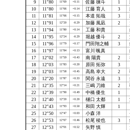
9
11"80
佐藤 徠斗
1
11"69
+0.11
10
11"80
江藤 育人
3
11"66
+0.14
11
11"81
本道 拓哉
3
11"66
+0.15
12
11"91
加藤 風凪
2
12"20
-0.29
13
11"94
工藤 和貴
11"80
+0.14
14
11"95
堀越 優斗
2
12"24
-0.29
15
11"96
門田翔之輔
3
11"79
+0.17
16
11"97
富川 颯真
11"84
+0.13
17
12"02
南 陽貴
2
11"59
+0.43
18
12"03
原田 拓弥
3
11"83
+0.20
19
12"03
高島 幸大
2
11"58
+0.45
20
12"20
関谷 永遠
3
11"87
+0.33
21
12"35
三嶋 刀維
2
12"14
+0.21
22
12"39
中橋 優生
1
11"90
+0.49
23
12"40
樋口 太都
1
12"20
+0.20
24
12"43
和田 大輝
1
11"93
+0.50
25
12"50
小森 洋
12"47
+0.03
26
12"53
松尾 稜也
3
12"07
+0.46
27
12"53
矢野 慎
12"01
+0.52