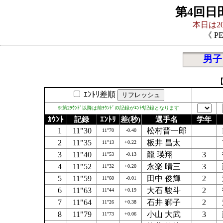
第4回
本日は20
《 P
男子
【
ｴﾝﾄﾘ差順
※第2ﾗｳﾝﾄﾞ以降は前ﾗｳﾝﾄﾞの記録がｴﾝﾄﾘ記録となります
ｶｳﾝﾄ
記録
ｴﾝﾄﾘ
差(秒)
選手名
学年
1
11"30
松村晋一郎
11"70
-0.40
2
11"35
板井 昌太
11"13
+0.22
3
11"40
龍 瑛翔
3
11"53
-0.13
4
11"52
永楽 晴三
3
11"32
+0.20
5
11"59
田中 俊輝
2
11"60
-0.01
6
11"63
大石 駿斗
2
11"44
+0.19
7
11"64
石井 獅子
2
11"26
+0.38
8
11"79
小山 大武
3
11"73
+0.06